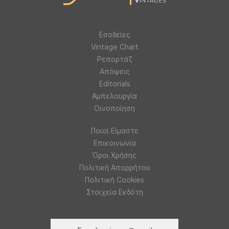
Εσοδείες
Vintage Chart
Ρεπορτάζ
Απόψεις
Editorials
Αμπελουργία
Οινοποίηση
Ποιοί Είμαστε
Επικοινωνία
Όροι Χρήσης
Πολιτική Απορρήτου
Πολιτική Cookies
Στοιχεία Εκδότη