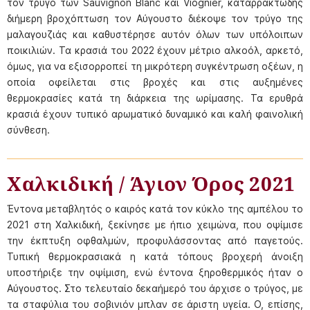
τον τρύγο των Sauvignon Blanc και Viognier, καταρρακτώδης
διήμερη βροχόπτωση τον Αύγουστο διέκοψε τον τρύγο της
μαλαγουζιάς και καθυστέρησε αυτόν όλων των υπόλοιπων
ποικιλιών. Τα κρασιά του 2022 έχουν μέτριο αλκοόλ, αρκετό,
όμως, για να εξισορροπεί τη μικρότερη συγκέντρωση οξέων, η
οποία οφείλεται στις βροχές και στις αυξημένες
θερμοκρασίες κατά τη διάρκεια της ωρίμασης. Τα ερυθρά
κρασιά έχουν τυπικό αρωματικό δυναμικό και καλή φαινολική
σύνθεση.
Χαλκιδική / Άγιον Όρος 2021
Έντονα μεταβλητός ο καιρός κατά τον κύκλο της αμπέλου το
2021 στη Χαλκιδική, ξεκίνησε με ήπιο χειμώνα, που οψίμισε
την έκπτυξη οφθαλμών, προφυλάσσοντας από παγετούς.
Τυπική θερμοκρασιακά η κατά τόπους βροχερή άνοιξη
υποστήριξε την οψίμιση, ενώ έντονα ξηροθερμικός ήταν ο
Αύγουστος. Στο τελευταίο δεκαήμερό του άρχισε ο τρύγος, με
τα σταφύλια του σοβινιόν μπλαν σε άριστη υγεία. Ο, επίσης,