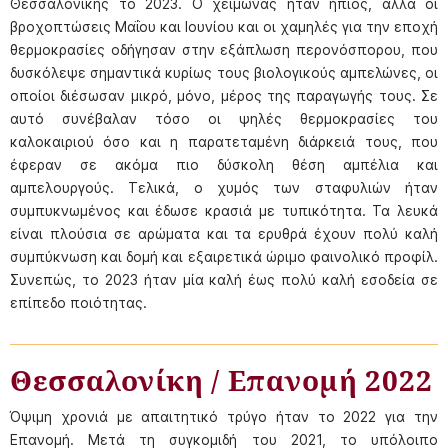
Θεσσαλονίκης το 2023. Ο χειμώνας ήταν ήπιος, αλλά οι
βροχοπτώσεις Μαΐου και Ιουνίου και οι χαμηλές για την εποχή
θερμοκρασίες οδήγησαν στην εξάπλωση περονόσπορου, που
δυσκόλεψε σημαντικά κυρίως τους βιολογικούς αμπελώνες, οι
οποίοι διέσωσαν μικρό, μόνο, μέρος της παραγωγής τους. Σε
αυτό συνέβαλαν τόσο οι ψηλές θερμοκρασίες του
καλοκαιριού όσο και η παρατεταμένη διάρκειά τους, που
έφεραν σε ακόμα πιο δύσκολη θέση αμπέλια και
αμπελουργούς. Τελικά, ο χυμός των σταφυλιών ήταν
συμπυκνωμένος και έδωσε κρασιά με τυπικότητα. Τα λευκά
είναι πλούσια σε αρώματα και τα ερυθρά έχουν πολύ καλή
συμπύκνωση και δομή και εξαιρετικά ώριμο φαινολικό προφίλ.
Συνεπώς, το 2023 ήταν μία καλή έως πολύ καλή εσοδεία σε
επίπεδο ποιότητας.
Θεσσαλονίκη / Επανομή 2022
Όψιμη χρονιά με απαιτητικό τρύγο ήταν το 2022 για την
Επανομή. Μετά τη συγκομιδή του 2021, το υπόλοιπο