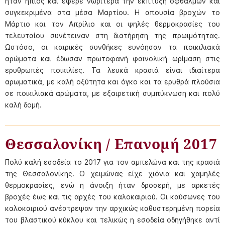
ήταν ήπιος και έφερε νωρίτερα την έκπτυξη οφθαλμών και
συγκεκριμένα στα μέσα Μαρτίου. Η απουσία βροχών το
Μάρτιο και τον Απρίλιο και οι ψηλές θερμοκρασίες του
τελευταίου συνέτειναν στη διατήρηση της πρωιμότητας.
Ωστόσο, οι καιρικές συνθήκες ευνόησαν τα ποικιλιακά
αρώματα και έδωσαν πρωτοφανή φαινολική ωρίμαση στις
ερυθρωπές ποικιλίες. Τα λευκά κρασιά είναι ιδιαίτερα
αρωματικά, με καλή οξύτητα και όγκο και τα ερυθρά πλούσια
σε ποικιλιακά αρώματα, με εξαιρετική συμπύκνωση και πολύ
καλή δομή.
Θεσσαλονίκη / Επανομή 2017
Πολύ καλή εσοδεία το 2017 για τον αμπελώνα και της κρασιά
της Θεσσαλονίκης. Ο χειμώνας είχε χιόνια και χαμηλές
θερμοκρασίες, ενώ η άνοιξη ήταν δροσερή, με αρκετές
βροχές έως και τις αρχές του καλοκαιριού. Οι καύσωνες του
καλοκαιριού ανέστρεψαν την αρχικώς καθυστερημένη πορεία
του βλαστικού κύκλου και τελικώς η εσοδεία οδηγήθηκε αντί