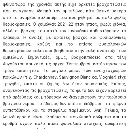
φθινόπωρο της χρονιάς αυτής είχε αρκετές βροχοπτώσεις
που ενίσχυσαν υδατικά τον αμπελώνα, κάτι θετικό ύστερα
από το άνομβρο καλοκαίρι που προηγήθηκε, με πολύ ψηλές
θερμοκρασίες. Ο χειμώνας 2021-22 ήταν ήπιος, χωρίς χιόνια,
αλλά οι βροχές του κατά τον Ιανουάριο καθυστέρησαν το
κλάδεμα. Η άνοιξη, με αρκετές βροχές και φυσιολογικές
θερμοκρασίες, καθώς και το επίσης φυσιολογικών
θερμοκρασιών καλοκαίρι βοήθησαν στην καλή ανάπτυξη των
αμπελιών. Σημαντικές, όμως, βροχοπτώσεις στα τέλη
Αυγούστου και κατά τις αρχές Σεπτεμβρίου κατέστησαν τον
τρύγο απαιτητικό. Το μεγάλο μέρος των ανοιχτόχρωμων
ποικιλιών (π.χ. Chardonnay, Sauvignon Blanc και Viognier) είχε
τρυγηθεί, οπότε οι ζημιές δεν ήταν σημαντικές. Επίσης,
αναμένοντας τις βροχοπτώσεις, τα φυτά δεν είχαν κορεστεί
από αρδεύσεις και μπόρεσαν να διαχειριστούν την περίσσεια
βρόχινου νερού. Το έδαφος δεν υπέστη διάβρωση, τα πρέμνα
αντιστάθηκαν και τα σταφύλια παρέμειναν υγιή. Τελικά, τα
λευκά κρασιά είναι πλούσια σε ποικιλιακά αρώματα και τα
ερυθρά έχουν πολύ καλά φαινολικά στοιχεία, αρωματική