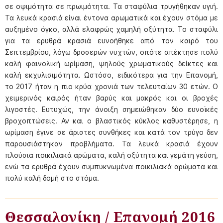
σε οψιμότητα σε πρωιμότητα. Τα σταφύλια τρυγήθηκαν υγιή.
Τα λευκά κρασιά είναι έντονα αρωματικά και έχουν στόμα με
αυξημένο όγκο, αλλά ελαφρώς χαμηλή οξύτητα. Το σταφύλι
για τα ερυθρά κρασιά ευνοήθηκε από τον καιρό του
Σεπτεμβρίου, λόγω δροσερών νυχτών, οπότε απέκτησε πολύ
καλή φαινολική ωρίμαση, ψηλούς χρωματικούς δείκτες και
καλή εκχυλισιμότητα. Ωστόσο, ειδικότερα για την Επανομή,
το 2017 ήταν η πιο κρύα χρονιά των τελευταίων 30 ετών. Ο
χειμερινός καιρός ήταν βαρύς και μακρός και οι βροχές
λιγοστές. Ευτυχώς, την άνοιξη σημειώθηκαν δύο ευνοϊκές
βροχοπτώσεις. Αν και ο βλαστικός κύκλος καθυστέρησε, η
ωρίμαση έγινε σε άριστες συνθήκες και κατά τον τρύγο δεν
παρουσιάστηκαν προβλήματα. Τα λευκά κρασιά έχουν
πλούσια ποικιλιακά αρώματα, καλή οξύτητα και γεμάτη γεύση,
ενώ τα ερυθρά έχουν συμπυκνωμένα ποικιλιακά αρώματα και
πολύ καλή δομή στο στόμα.
Θεσσαλονίκη / Επανομή 2016