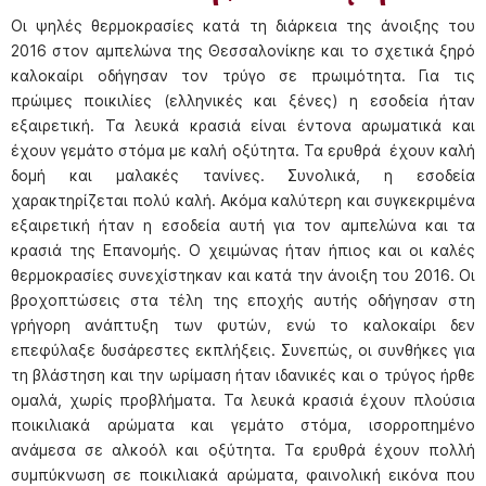
Οι ψηλές θερμοκρασίες κατά τη διάρκεια της άνοιξης του
2016 στον αμπελώνα της Θεσσαλονίκηε και το σχετικά ξηρό
καλοκαίρι οδήγησαν τον τρύγο σε πρωιμότητα. Για τις
πρώιμες ποικιλίες (ελληνικές και ξένες) η εσοδεία ήταν
εξαιρετική. Τα λευκά κρασιά είναι έντονα αρωματικά και
έχουν γεμάτο στόμα με καλή οξύτητα. Τα ερυθρά έχουν καλή
δομή και μαλακές τανίνες. Συνολικά, η εσοδεία
χαρακτηρίζεται πολύ καλή. Ακόμα καλύτερη και συγκεκριμένα
εξαιρετική ήταν η εσοδεία αυτή για τον αμπελώνα και τα
κρασιά της Επανομής. Ο χειμώνας ήταν ήπιος και οι καλές
θερμοκρασίες συνεχίστηκαν και κατά την άνοιξη του 2016. Οι
βροχοπτώσεις στα τέλη της εποχής αυτής οδήγησαν στη
γρήγορη ανάπτυξη των φυτών, ενώ το καλοκαίρι δεν
επεφύλαξε δυσάρεστες εκπλήξεις. Συνεπώς, οι συνθήκες για
τη βλάστηση και την ωρίμαση ήταν ιδανικές και ο τρύγος ήρθε
ομαλά, χωρίς προβλήματα. Τα λευκά κρασιά έχουν πλούσια
ποικιλιακά αρώματα και γεμάτο στόμα, ισορροπημένο
ανάμεσα σε αλκοόλ και οξύτητα. Τα ερυθρά έχουν πολλή
συμπύκνωση σε ποικιλιακά αρώματα, φαινολική εικόνα που