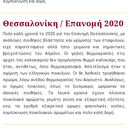
συμπύκνωση και δομή.
Θεσσαλονίκη / Επανομή 2020
Πολύ καλή χρονιά το 2020 για την Επανομή Θεσσαλονίκης, με
ανάλογες συνθήκες βλάστησης και ωρίμασης των σταφυλιών,
είχε παρατεταμένο αλλά ήπιο χειμώνα και σημαντικές
βροχοπτώσεις τον Απρίλιο. Οι ψηλές θερμοκρασίες στις
αρχές του καλοκαιριού δεν προμήνησαν θερμό καλοκαίρι, που
ήταν, αντιθέτως, ήπιο θερμοκρασιακά. Αποτέλεσμα ήταν η
οψίμιση των ελληνικών ποικιλιών. Οι δε διεθνείς τρυγήθηκαν
πρώιμα, λόγω ανόδου θερμοκρασίας τον Αύγουστο. Αναλόγως,
οι όψιμες ποικιλίες, όπως το ξινόμαυρο, ωρίμασαν σε
ιδανικές συνθήκες. Τα λευκά κρασιά έχουν πλούσια
ποικιλιακά αρώματα, γεμάτη γεύση και εξαιρετική οξύτητα,
ενώ τα ερυθρά εξαιρετικά ώριμες φαινολικές ουσίες,
συμπύκνωση ποικιλιακών αρωμάτων και πολύ καλή δομή.